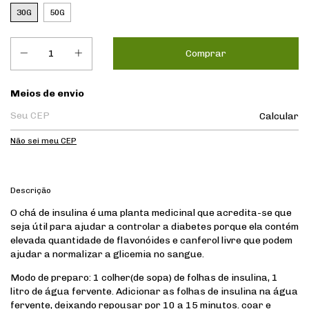
30G
50G
Entregas para o CEP:
Meios de envio
Calcular
Não sei meu CEP
Descrição
O chá de insulina é uma planta medicinal que acredita-se que
seja útil para ajudar a controlar a diabetes porque ela contém
elevada quantidade de flavonóides e canferol livre que podem
ajudar a normalizar a glicemia no sangue.
Modo de preparo: 1 colher(de sopa) de folhas de insulina, 1
litro de água fervente. Adicionar as folhas de insulina na água
fervente, deixando repousar por 10 a 15 minutos. coar e