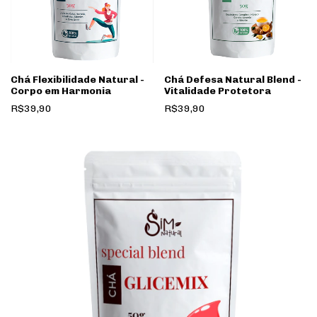
Chá Flexibilidade Natural -
Chá Defesa Natural Blend -
Corpo em Harmonia
Vitalidade Protetora
R$39,90
R$39,90