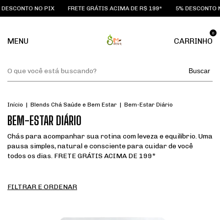
ESCONTO NO PIX
FRETE GRÁTIS ACIMA DE R$ 199*
5% DESCONTO NO
0
MENU
CARRINHO
Buscar
Início
|
Blends Chá Saúde e Bem Estar
|
Bem-Estar Diário
BEM-ESTAR DIÁRIO
Chás para acompanhar sua rotina com leveza e equilíbrio. Uma
pausa simples, natural e consciente para cuidar de você
todos os dias. FRETE GRÁTIS ACIMA DE 199*
FILTRAR E ORDENAR