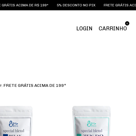
TIS ACIMA DE R$ 199*
5% DESCONTO NO PIX
FRETE GRÁTIS ACIMA D
0
LOGIN
CARRINHO
tar. FRETE GRÁTIS ACIMA DE 199*