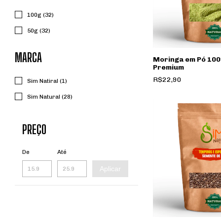
100g (32)
50g (32)
MARCA
Moringa em Pó 100
Premium
R$22,90
Sim Natiral (1)
Sim Natural (28)
PREÇO
De
Até
Aplicar