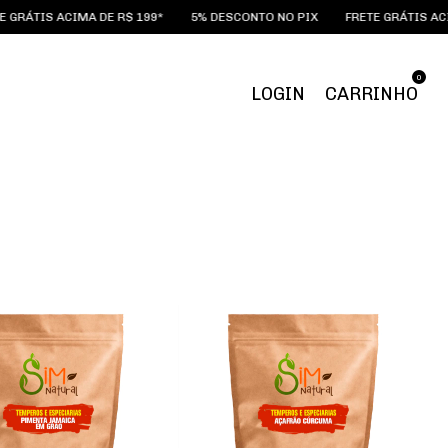
CIMA DE R$ 199*
5% DESCONTO NO PIX
FRETE GRÁTIS ACIMA DE R$ 
0
LOGIN
CARRINHO