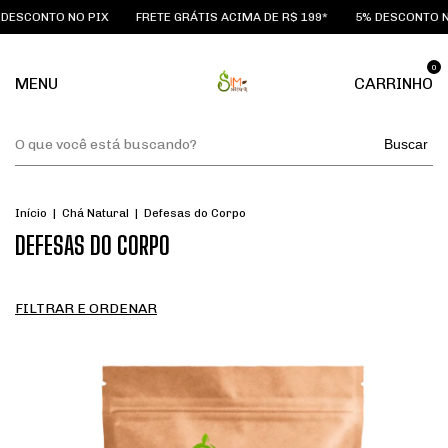
TO NO PIX
FRETE GRÁTIS ACIMA DE R$ 199*
5% DESCONTO NO PIX
0
MENU
CARRINHO
Buscar
Início
|
Chá Natural
|
Defesas do Corpo
DEFESAS DO CORPO
FILTRAR E ORDENAR